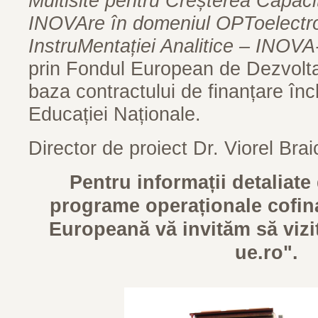
Multisite pentru Creșterea Capacit
INOVAre în domeniul OPToelectron
InstruMentației Analitice – INO
prin Fondul European de Dezvolta
baza contractului de finanțare înc
Educației Naționale.
Director de proiect Dr. Viorel Brai
Pentru informații detaliate
programe operaționale cofin
Europeană vă invităm să vizit
ue.ro
".