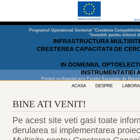
Programul Operational Sectorial "Cresterea Competitivit
"Investitii pentru viitoru
INFRASTRUCTURA MULTISIT
CRESTEREA CAPACITATII DE CER
IN DOMENIUL OPTOELECTR
INSTRUMENTATIEI 
Proiect co-finantat prin Fondul European de Dezvo
ACASA
DESPRE
LABORA
BINE ATI VENIT!
Pe acest site veti gasi toate infor
derularea si implementarea proiec