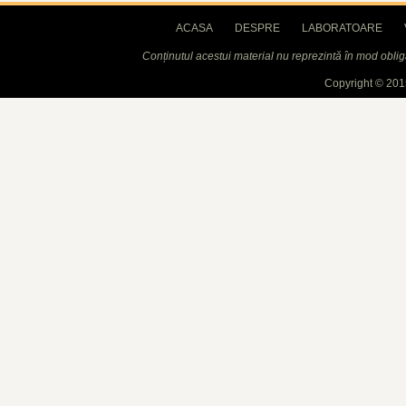
ACASA
DESPRE
LABORATOARE
Conținutul acestui material nu reprezintă în mod obli
Copyright © 2015